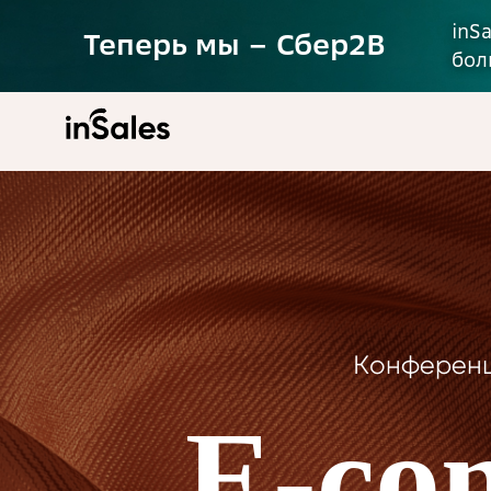
inS
Теперь мы – Сбер2B
бол
Конференц
E-co