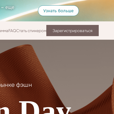
 – еще
Узнать больше
амма
FAQ
Стать спикером
Зарегистрироваться
рынке фэшн
n Day