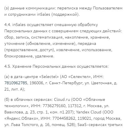
(з) данные коммуникации: переписка между Пользователем
и сотрудниками inSales (поддержкой).
4.4. inSales осуществляет смешанную обработку
Персональных данных с совершением следующих действий:
сбор, запись, систематизация, накопление, хранение,
уточнение (обновление, изменение), передача
(предоставление, доступ), извлечение, использование,
блокирование, удаление.
4.5. Хранение Персональных данных осуществляется:
(а) в дата-центре «Selectel» (АО «Селектел», ИНН:
7810962785
, 196006, г. Санкт-Петербург, ул. Цветочная, д.
21, лит. А);
(б) в облачных сервисах: Cloud.ru (ООО «Облачные
технологии», ИНН: 7736279160, 117312, г. Москва, ул.
Вавилова, д. 23, стр. 1, ком. n1.207); Yandex Cloud (ООО
«Яндекс.Облако», ИНН: 7704458262, 119021, город Москва,
ул. Льва Толстого, д. 16, помещ.
528); SaaS-
сервисах
третьих