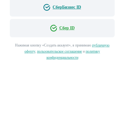
СберБизнес ID
Сбер ID
Нажимая кнопку «‎Создать аккаунт»‎, я принимаю
публичную
оферту
,
пользовательское соглашение
и
политику
конфиденциальности