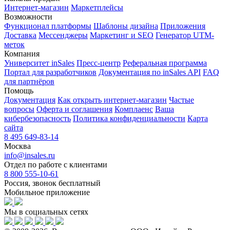
Интернет-магазин
Маркетплейсы
Возможности
Функционал платформы
Шаблоны дизайна
Приложения
Доставка
Мессенджеры
Маркетинг и SEO
Генератор UTM-
меток
Компания
Университет inSales
Пресс-центр
Реферальная программа
Портал для разработчиков
Документация по inSales API
FAQ
для партнёров
Помощь
Документация
Как открыть интернет-магазин
Частые
вопросы
Оферта и соглашения
Комплаенс
Ваша
кибербезопасность
Политика конфиденциальности
Карта
сайта
8 495 649-83-14
Москва
info@insales.ru
Отдел по работе с клиентами
8 800 555-10-61
Россия, звонок бесплатный
Мобильное приложение
Мы в социальных сетях