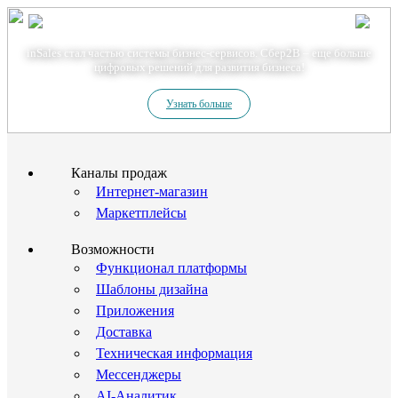
Теперь мы – Сбер2B
inSales стал частью системы бизнес-сервисов. Сбер2В – еще больше
цифровых решений для развития бизнеса!
Узнать больше
Каналы продаж
Интернет-магазин
Маркетплейсы
Возможности
Функционал платформы
Шаблоны дизайна
Приложения
Доставка
Техническая информация
Мессенджеры
AI-Аналитик