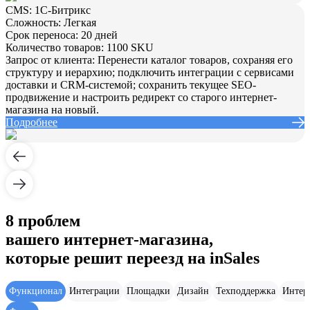
CMS:
1С-Битрикс
Сложность:
Легкая
Срок переноса:
20 дней
Количество товаров:
1100 SKU
Запрос от клиента:
Перенести каталог товаров, сохраняя его
структуру и иерархию; подключить интеграции с сервисами
доставки и CRM-системой; сохранить текущее SEO-
продвижение и настроить редирект со старого интернет-
магазина на новый.
Подробнее
8 проблем
вашего интернет-магазина,
которые решит переезд на inSales
Функционал
Интеграции
Площадки
Дизайн
Техподдержка
Интер