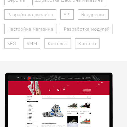
Верстка
Доработка шаблона магазина
Разработка дизайна
API
Внедрение
Настройка магазина
Разработка модулей
SEO
SMM
Контекст
Контент