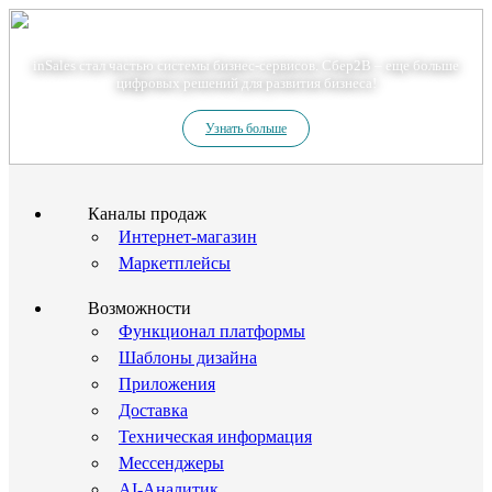
Теперь мы – Сбер2B
inSales стал частью системы бизнес-сервисов. Сбер2В – еще больше
цифровых решений для развития бизнеса!
Узнать больше
Каналы продаж
Интернет-магазин
Маркетплейсы
Возможности
Функционал платформы
Шаблоны дизайна
Приложения
Доставка
Техническая информация
Мессенджеры
AI-Аналитик