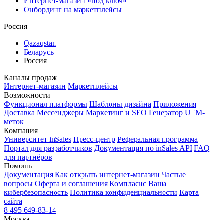
Интернет-магазин «под ключ»
Онбординг на маркетплейсы
Россия
Qazaqstan
Беларусь
Россия
Каналы продаж
Интернет-магазин
Маркетплейсы
Возможности
Функционал платформы
Шаблоны дизайна
Приложения
Доставка
Мессенджеры
Маркетинг и SEO
Генератор UTM-
меток
Компания
Университет inSales
Пресс-центр
Реферальная программа
Портал для разработчиков
Документация по inSales API
FAQ
для партнёров
Помощь
Документация
Как открыть интернет-магазин
Частые
вопросы
Оферта и соглашения
Комплаенс
Ваша
кибербезопасность
Политика конфиденциальности
Карта
сайта
8 495 649-83-14
Москва