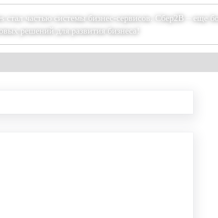
es стал частью системы бизнес-сервисов. Сбер2В – еще б
овых решений для развития бизнеса!