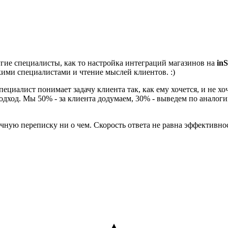
угие специалисты, как то настройка интеграций магазинов на
inS
кими специалистами и чтение мыслей клиентов. :)
пециалист понимает задачу клиента так, как ему хочется, и не хо
одход. Мы 50% - за клиента додумаем, 30% - выведем по аналоги
ечную переписку ни о чем. Скорость ответа не равна эффективно