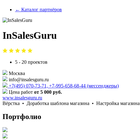
← Каталог партнёров
InSalesGuru
5 - 20 проектов
Москва
info@insalesguru.ru
+7(495) 070-73-71, +7-995-658-68-44 (мессенджеры)
Цена работ
от 5 000 руб.
www.insalesguru.ru
Вёрстка •
Доработка шаблона магазина •
Настройка магазин
Портфолио