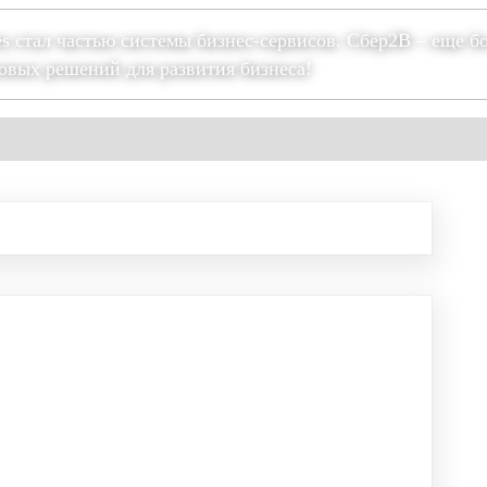
es стал частью системы бизнес-сервисов. Сбер2В – еще б
овых решений для развития бизнеса!