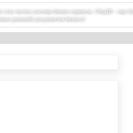
es стал частью системы бизнес-сервисов. Сбер2В – еще б
овых решений для развития бизнеса!