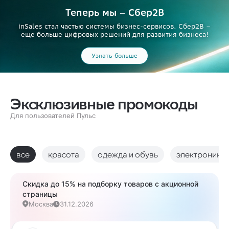
Теперь мы – Сбер2B
inSales стал частью системы бизнес-сервисов. Сбер2В –
еще больше цифровых решений для развития бизнеса!
Узнать больше
Эксклюзивные промокоды
Для пользователей Пульс
все
красота
одежда и обувь
электроника
Скидка до 15% на подборку товаров с акционной
страницы
Москва
31.12.2026