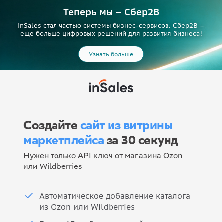
Теперь мы – Сбер2B
inSales стал частью системы бизнес-сервисов. Сбер2В –
еще больше цифровых решений для развития бизнеса!
Узнать больше
Создайте
сайт из витрины
маркетплейса
за 30 секунд
Нужен только API ключ от магазина Ozon
или Wildberries
Автоматическое добавление каталога
из Ozon или Wildberries