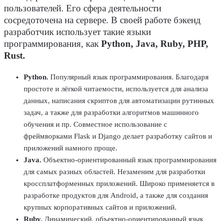
пользователей
. Его сфера деятельности
сосредоточена на
сервере
. В своей работе
бэкенд
разработчик
использует такие
языки
программирования
, как
Python, Java, Ruby, PHP,
Rust.
Python
.
Популярный
язык программирования
. Благодаря
простоте и лёгкой читаемости, используется для анализа
данных, написания скриптов для автоматизации рутинных
задач, а также для
разработки
алгоритмов машинного
обучения и пр. Совместное использование с
фреймворками Flask и Django делает
разработку
сайтов
и
приложений намного проще.
Java
.
Объектно-ориентированный
язык программирования
для самых разных областей. Незаменим для разработки
кроссплатформенных приложений. Широко применяется в
разработке продуктов для Android, а также для создания
крупных корпоративных
сайтов
и приложений.
Ruby
.
Динамический, объектно-ориентированный
язык