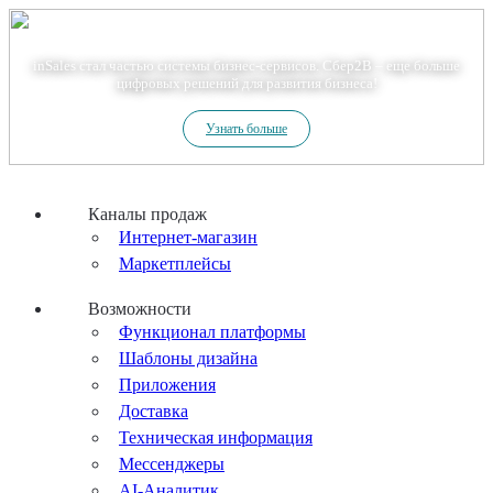
Теперь мы – Сбер2B
inSales стал частью системы бизнес-сервисов. Сбер2В – еще больше
цифровых решений для развития бизнеса!
Узнать больше
Каналы продаж
Интернет-магазин
Маркетплейсы
Возможности
Функционал платформы
Шаблоны дизайна
Приложения
Доставка
Техническая информация
Мессенджеры
AI-Аналитик