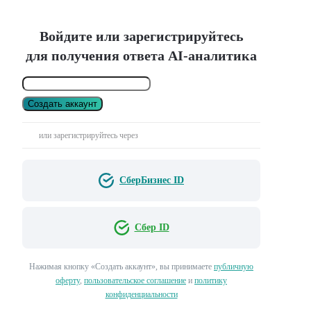
Войдите или зарегистрируйтесь
для получения ответа AI-аналитика
Создать аккаунт
или зарегистрируйтесь через
СберБизнес ID
Сбер ID
Нажимая кнопку «Создать аккаунт», вы принимаете
публичную
оферту
,
пользовательское соглашение
и
политику
конфиденциальности