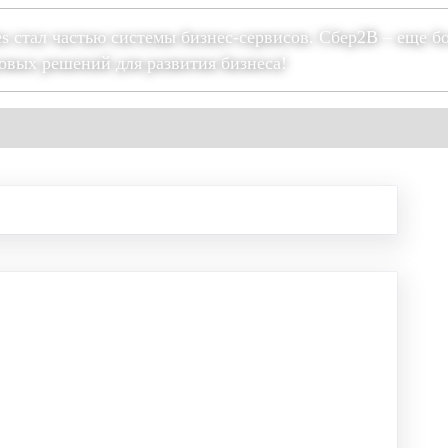
es стал частью системы бизнес-сервисов. Сбер2В – еще б
овых решений для развития бизнеса!