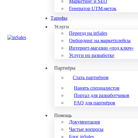
Маркетинг и SEO
Генератор UTM-меток
Тарифы
Услуги
Переезд на inSales
Онбординг на маркетплейсы
Интернет-магазин «под ключ»
Услуги по разработке
Партнёры
Стать партнёром
Нанять специалистов
Портал для разработчиков
FAQ для партнёров
Помощь
Документация
Частые вопросы
Блог inSales