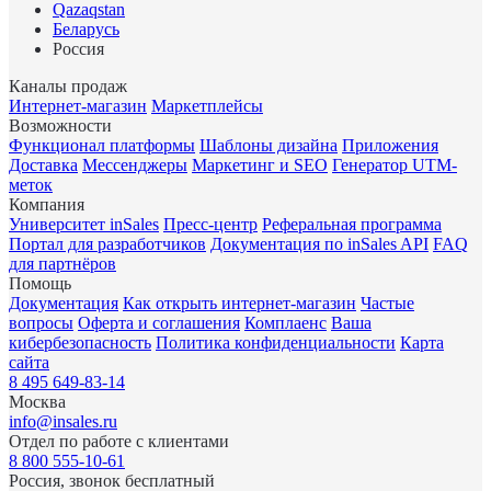
Qazaqstan
Беларусь
Россия
Каналы продаж
Интернет-магазин
Маркетплейсы
Возможности
Функционал платформы
Шаблоны дизайна
Приложения
Доставка
Мессенджеры
Маркетинг и SEO
Генератор UTM-
меток
Компания
Университет inSales
Пресс-центр
Реферальная программа
Портал для разработчиков
Документация по inSales API
FAQ
для партнёров
Помощь
Документация
Как открыть интернет-магазин
Частые
вопросы
Оферта и соглашения
Комплаенс
Ваша
кибербезопасность
Политика конфиденциальности
Карта
сайта
8 495 649-83-14
Москва
info@insales.ru
Отдел по работе с клиентами
8 800 555-10-61
Россия, звонок бесплатный