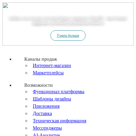
Теперь мы – Сбер2B
inSales стал частью системы бизнес-сервисов. Сбер2В – еще больше
цифровых решений для развития бизнеса!
Узнать больше
Каналы продаж
Интернет-магазин
Маркетплейсы
Возможности
Функционал платформы
Шаблоны дизайна
Приложения
Доставка
Техническая информация
Мессенджеры
AI-Аналитик