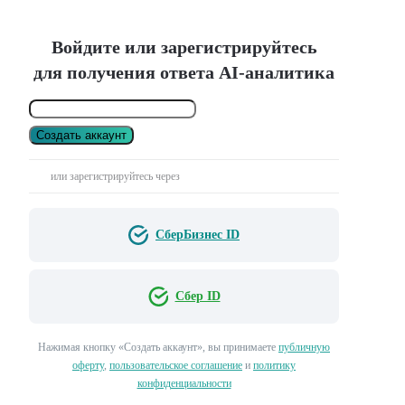
Войдите или зарегистрируйтесь
для получения ответа AI-аналитика
Создать аккаунт
или зарегистрируйтесь через
СберБизнес ID
Сбер ID
Нажимая кнопку «Создать аккаунт», вы принимаете
публичную
оферту
,
пользовательское соглашение
и
политику
конфиденциальности