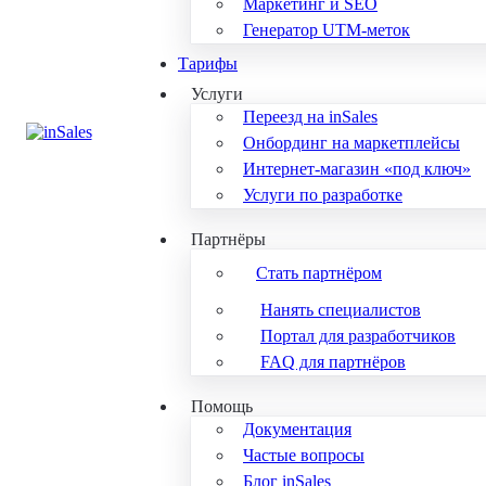
Маркетинг и SEO
Генератор UTM-меток
Тарифы
Услуги
Переезд на inSales
Онбординг на маркетплейсы
Интернет-магазин «под ключ»
Услуги по разработке
Партнёры
Стать партнёром
Нанять специалистов
Портал для разработчиков
FAQ для партнёров
Помощь
Документация
Частые вопросы
Блог inSales