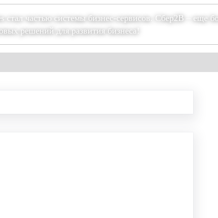
es стал частью системы бизнес-сервисов. Сбер2В – еще б
овых решений для развития бизнеса!