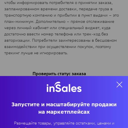
чтобы информировать потребителя о принятии заказа,
запланированном времени доставки, передаче груза в
транспортную компанию и прибытии в пункт выдачи – это
план-минимум. Дополнительно – прямое отслеживание
через личный кабинет или специальный виджет, куда
достаточно ввести номер телефона или трек-код без
авторизации. Потребители заинтересованы в бесшовном
взаимодействии при осуществлении покупок, поэтому
трекинг лучше не игнорировать.
Запустите и масштабируйте продажи
на маркетплейсах
Размещайте товары, управляйте остатками, ценами и