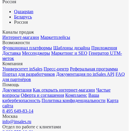
Россия
Qazaqstan
Беларусь
Россия
Каналы продаж
Интернет-магазин
Маркетплейсы
Возможности
Функционал платформы
Шаблоны дизайна
Приложения
Доставка
Мессенджеры
Маркетинг и SEO
Генератор UTM-
меток
Компания
Университет inSales
Пресс-центр
Реферальная программа
Портал для разработчиков
Документация по inSales API
FAQ
для партнёров
Помощь
Документация
Как открыть интернет-магазин
Частые
вопросы
Оферта и соглашения
Комплаенс
Ваша
кибербезопасность
Политика конфиденциальности
Карта
сайта
8 495 649-83-14
Москва
info@insales.ru
Отдел по работе с клиентами