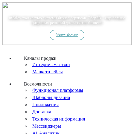
Теперь мы – Сбер2B
inSales стал частью системы бизнес-сервисов. Сбер2В – еще больше
цифровых решений для развития бизнеса!
Узнать больше
Каналы продаж
Интернет-магазин
Маркетплейсы
Возможности
Функционал платформы
Шаблоны дизайна
Приложения
Доставка
Техническая информация
Мессенджеры
AI-Аналитик