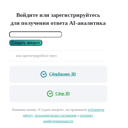
Войдите или зарегистрируйтесь
для получения ответа AI-аналитика
Создать аккаунт
или зарегистрируйтесь через
СберБизнес ID
Сбер ID
Нажимая кнопку «Создать аккаунт», вы принимаете
публичную
оферту
,
пользовательское соглашение
и
политику
конфиденциальности