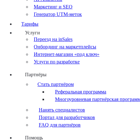
Маркетинг и SEO
Генератор UTM-меток
Тарифы
Услуги
Переезд на inSales
Онбординг на маркетплейсы
Интернет-магазин «под ключ»
Услуги по разработке
Партнёры
Стать партнёром
Реферальная программа
Многоуровневая партнёрская програм
Нанять специалистов
Портал для разработчиков
FAQ для партнёров
Помощь