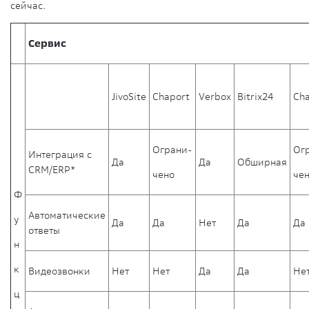
сейчас.
Сервис
JivoSite
Chaport
Verbox
Bitrix24
Cha
Ограни-
Ог
Интеграция с
Да
Да
Обширная
CRM/ERP*
чено
че
Ф
Автоматические
у
Да
Да
Нет
Да
Да
ответы
н
к
Видеозвонки
Нет
Нет
Да
Да
Не
ц