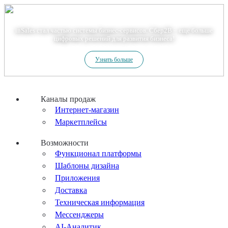
Теперь мы – Сбер2B
inSales стал частью системы бизнес-сервисов. Сбер2В – еще больше
цифровых решений для развития бизнеса!
Узнать больше
Каналы продаж
Интернет-магазин
Маркетплейсы
Возможности
Функционал платформы
Шаблоны дизайна
Приложения
Доставка
Техническая информация
Мессенджеры
AI-Аналитик