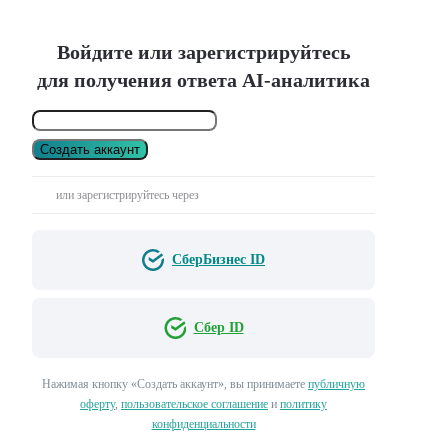
Войдите или зарегистрируйтесь
для получения ответа AI-аналитика
Создать аккаунт
или зарегистрируйтесь через
СберБизнес ID
Сбер ID
Нажимая кнопку «Создать аккаунт», вы принимаете
публичную
оферту
,
пользовательское соглашение
и
политику
конфиденциальности