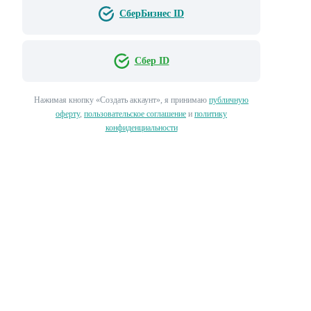
СберБизнес ID
Сбер ID
Нажимая кнопку «‎Создать аккаунт»‎, я принимаю
публичную
оферту
,
пользовательское соглашение
и
политику
конфиденциальности