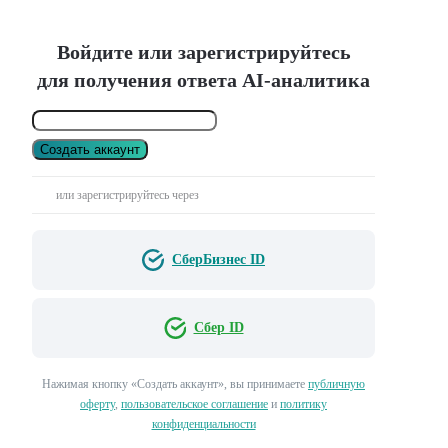
Войдите или зарегистрируйтесь
для получения ответа AI-аналитика
Создать аккаунт
или зарегистрируйтесь через
СберБизнес ID
Сбер ID
Нажимая кнопку «Создать аккаунт», вы принимаете
публичную
оферту
,
пользовательское соглашение
и
политику
конфиденциальности