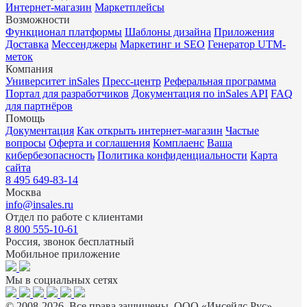
Интернет-магазин
Маркетплейсы
Возможности
Функционал платформы
Шаблоны дизайна
Приложения
Доставка
Мессенджеры
Маркетинг и SEO
Генератор UTM-
меток
Компания
Университет inSales
Пресс-центр
Реферальная программа
Портал для разработчиков
Документация по inSales API
FAQ
для партнёров
Помощь
Документация
Как открыть интернет-магазин
Частые
вопросы
Оферта и соглашения
Комплаенс
Ваша
кибербезопасность
Политика конфиденциальности
Карта
сайта
8 495 649-83-14
Москва
info@insales.ru
Отдел по работе с клиентами
8 800 555-10-61
Россия, звонок бесплатный
Мобильное приложение
Мы в социальных сетях
© 2008-2026. Все права защищены. ООО «Инсейлс Рус»