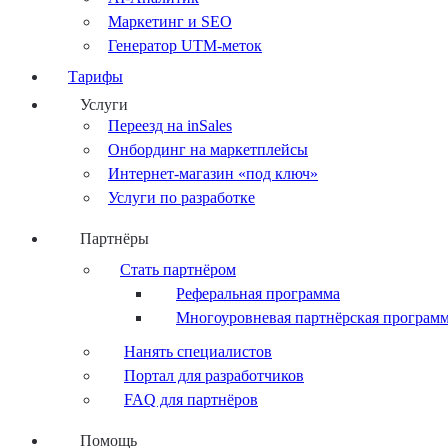
Маркетинг и SEO
Генератор UTM-меток
Тарифы
Услуги
Переезд на inSales
Онбординг на маркетплейсы
Интернет-магазин «под ключ»
Услуги по разработке
Партнёры
Стать партнёром
Реферальная программа
Многоуровневая партнёрская програм
Нанять специалистов
Портал для разработчиков
FAQ для партнёров
Помощь