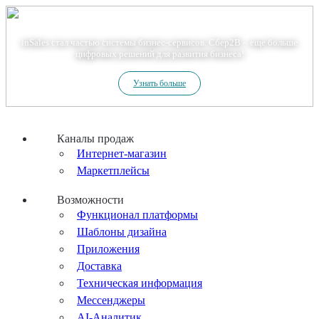
Теперь мы – Сбер2B
inSales стал частью системы бизнес-сервисов. Сбер2В – еще больше
цифровых решений для развития бизнеса!
Узнать больше
Каналы продаж
Интернет-магазин
Маркетплейсы
Возможности
Функционал платформы
Шаблоны дизайна
Приложения
Доставка
Техническая информация
Мессенджеры
AI-Аналитик