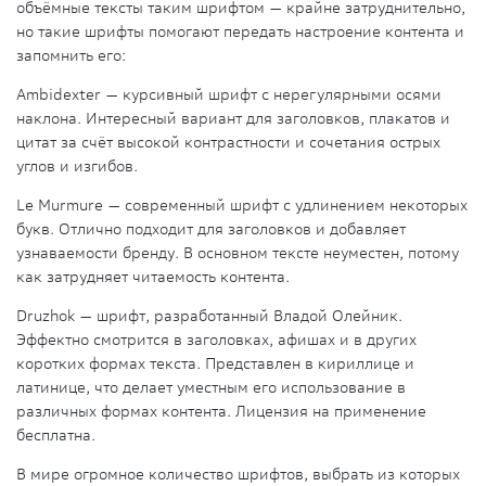
объёмные тексты таким шрифтом — крайне затруднительно,
но такие шрифты помогают передать настроение контента и
запомнить его:
Ambidexter
— курсивный шрифт с нерегулярными осями
наклона. Интересный вариант для заголовков, плакатов и
цитат за счёт высокой контрастности и сочетания острых
углов и изгибов.
Le Murmure
— современный шрифт с удлинением некоторых
букв. Отлично подходит для заголовков и добавляет
узнаваемости бренду. В основном тексте неуместен, потому
как затрудняет читаемость контента.
Druzhok
— шрифт, разработанный Владой Олейник.
Эффектно смотрится в заголовках, афишах и в других
коротких формах текста. Представлен в кириллице и
латинице, что делает уместным его использование в
различных формах контента. Лицензия на применение
бесплатна.
В мире огромное количество шрифтов, выбрать из которых