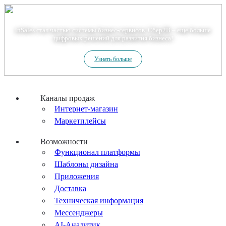
Теперь мы – Сбер2B
inSales стал частью системы бизнес-сервисов. Сбер2В – еще больше
цифровых решений для развития бизнеса!
Узнать больше
Каналы продаж
Интернет-магазин
Маркетплейсы
Возможности
Функционал платформы
Шаблоны дизайна
Приложения
Доставка
Техническая информация
Мессенджеры
AI-Аналитик