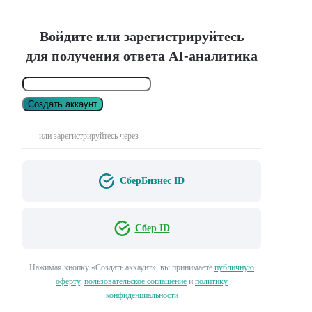
Войдите или зарегистрируйтесь
для получения ответа AI-аналитика
Создать аккаунт
или зарегистрируйтесь через
СберБизнес ID
Сбер ID
Нажимая кнопку «Создать аккаунт», вы принимаете
публичную
оферту
,
пользовательское соглашение
и
политику
конфиденциальности