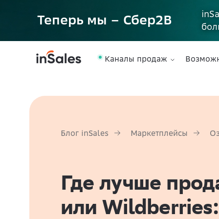
inS
Теперь мы – Сбер2B
бол
Каналы продаж
Возмож
Блог inSales
Маркетплейсы
О
Где лучше прод
или Wildberries