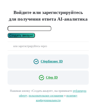
Войдите или зарегистрируйтесь
для получения ответа AI-аналитика
Создать аккаунт
или зарегистрируйтесь через
СберБизнес ID
Сбер ID
Нажимая кнопку «Создать аккаунт», вы принимаете
публичную
оферту
,
пользовательское соглашение
и
политику
конфиденциальности