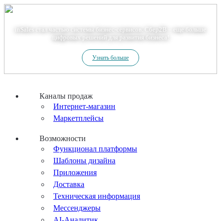
Теперь мы – Сбер2B
inSales стал частью системы бизнес-сервисов. Сбер2В – еще больше
цифровых решений для развития бизнеса!
Узнать больше
Каналы продаж
Интернет-магазин
Маркетплейсы
Возможности
Функционал платформы
Шаблоны дизайна
Приложения
Доставка
Техническая информация
Мессенджеры
AI-Аналитик