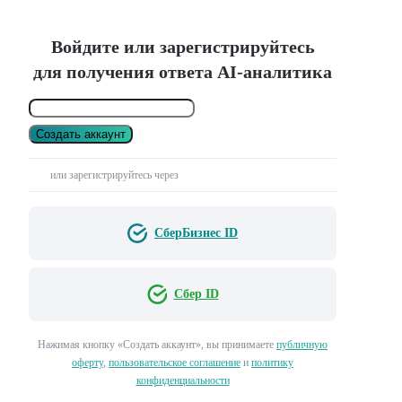
Войдите или зарегистрируйтесь
для получения ответа AI-аналитика
Создать аккаунт
или зарегистрируйтесь через
СберБизнес ID
Сбер ID
Нажимая кнопку «Создать аккаунт», вы принимаете
публичную
оферту
,
пользовательское соглашение
и
политику
конфиденциальности