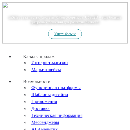
Теперь мы – Сбер2B
inSales стал частью системы бизнес-сервисов. Сбер2В – еще больше
цифровых решений для развития бизнеса!
Узнать больше
Каналы продаж
Интернет-магазин
Маркетплейсы
Возможности
Функционал платформы
Шаблоны дизайна
Приложения
Доставка
Техническая информация
Мессенджеры
AI-Аналитик