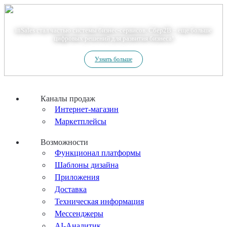
Теперь мы – Сбер2B
inSales стал частью системы бизнес-сервисов. Сбер2В – еще больше
цифровых решений для развития бизнеса!
Узнать больше
Каналы продаж
Интернет-магазин
Маркетплейсы
Возможности
Функционал платформы
Шаблоны дизайна
Приложения
Доставка
Техническая информация
Мессенджеры
AI-Аналитик