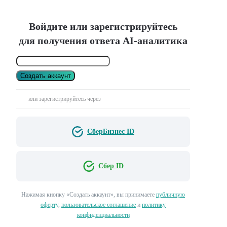
Войдите или зарегистрируйтесь
для получения ответа AI-аналитика
Создать аккаунт
или зарегистрируйтесь через
СберБизнес ID
Сбер ID
Нажимая кнопку «Создать аккаунт», вы принимаете
публичную
оферту
,
пользовательское соглашение
и
политику
конфиденциальности