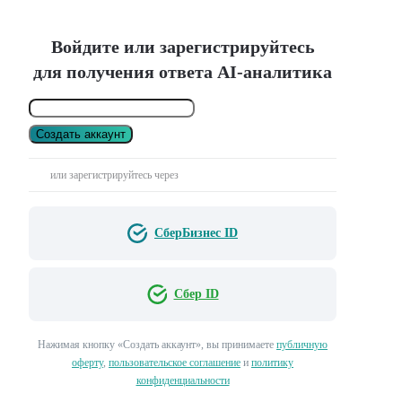
Войдите или зарегистрируйтесь
для получения ответа AI-аналитика
Создать аккаунт
или зарегистрируйтесь через
СберБизнес ID
Сбер ID
Нажимая кнопку «Создать аккаунт», вы принимаете
публичную
оферту
,
пользовательское соглашение
и
политику
конфиденциальности