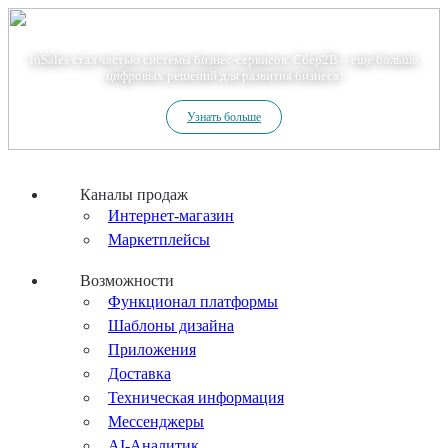
Теперь мы – Сбер2B
inSales стал частью системы бизнес-сервисов. Сбер2В – еще больше
цифровых решений для развития бизнеса!
Узнать больше
Каналы продаж
Интернет-магазин
Маркетплейсы
Возможности
Функционал платформы
Шаблоны дизайна
Приложения
Доставка
Техническая информация
Мессенджеры
AI-Аналитик