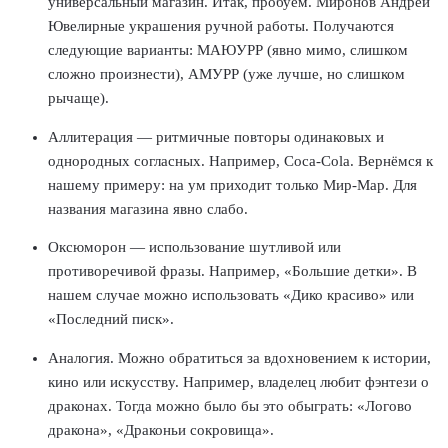
универсальный магазин. Итак, пробуем. Миронов Андрей
Ювелирные украшения ручной работы. Получаются
следующие варианты: МАЮУРР (явно мимо, слишком
сложно произнести), АМУРР (уже лучше, но слишком
рычаще).
Аллитерация
— ритмичные повторы одинаковых и
однородных согласных. Например, Coca-Cola. Вернёмся к
нашему примеру: на ум приходит только Мир-Мар. Для
названия магазина явно слабо.
Оксюморон
— использование шутливой или
противоречивой фразы. Например, «Большие детки». В
нашем случае можно использовать «Дико красиво» или
«Последний писк».
Аналогия.
Можно обратиться за вдохновением к истории,
кино или искусству. Например, владелец любит фэнтези о
драконах. Тогда можно было бы это обыграть: «Логово
дракона», «Драконьи сокровища».