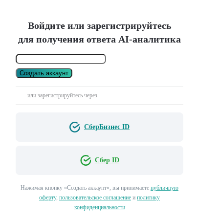
Войдите или зарегистрируйтесь
для получения ответа AI-аналитика
Создать аккаунт
или зарегистрируйтесь через
СберБизнес ID
Сбер ID
Нажимая кнопку «Создать аккаунт», вы принимаете
публичную
оферту
,
пользовательское соглашение
и
политику
конфиденциальности