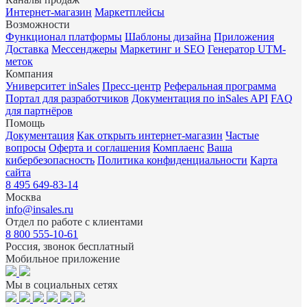
Интернет-магазин
Маркетплейсы
Возможности
Функционал платформы
Шаблоны дизайна
Приложения
Доставка
Мессенджеры
Маркетинг и SEO
Генератор UTM-
меток
Компания
Университет inSales
Пресс-центр
Реферальная программа
Портал для разработчиков
Документация по inSales API
FAQ
для партнёров
Помощь
Документация
Как открыть интернет-магазин
Частые
вопросы
Оферта и соглашения
Комплаенс
Ваша
кибербезопасность
Политика конфиденциальности
Карта
сайта
8 495 649-83-14
Москва
info@insales.ru
Отдел по работе с клиентами
8 800 555-10-61
Россия, звонок бесплатный
Мобильное приложение
Мы в социальных сетях