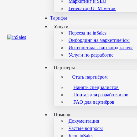
Маркетинг и SEO
Генератор UTM-меток
Тарифы
Услуги
Переезд на inSales
Онбординг на маркетплейсы
Интернет-магазин «под ключ»
Услуги по разработке
Партнёры
Стать партнёром
Нанять специалистов
Портал для разработчиков
FAQ для партнёров
Помощь
Документация
Частые вопросы
Блог inSales