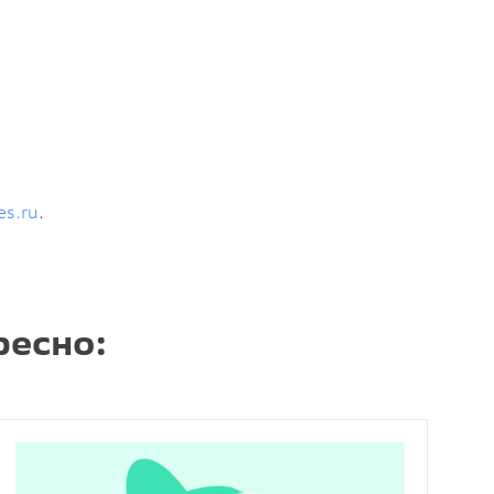
es.ru
.
ресно: