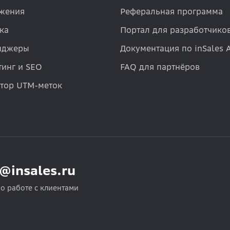
жения
Реферальная программа
ка
Портал для разработчико
нджеры
Документация по inSales 
инг и SEO
FAQ для партнёров
атор UTM-меток
o@insales.ru
по работе с клиентами