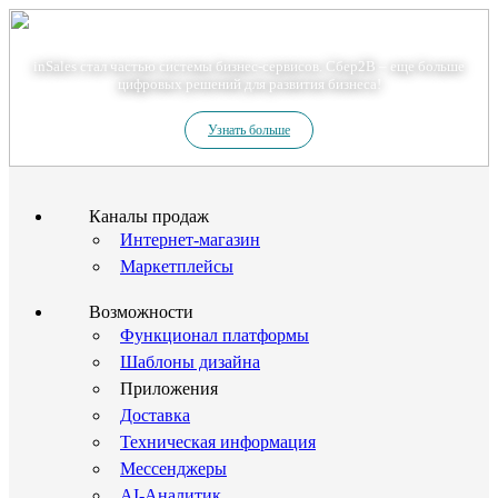
Теперь мы – Сбер2B
inSales стал частью системы бизнес-сервисов. Сбер2В – еще больше
цифровых решений для развития бизнеса!
Узнать больше
Каналы продаж
Интернет-магазин
Маркетплейсы
Возможности
Функционал платформы
Шаблоны дизайна
Приложения
Доставка
Техническая информация
Мессенджеры
AI-Аналитик