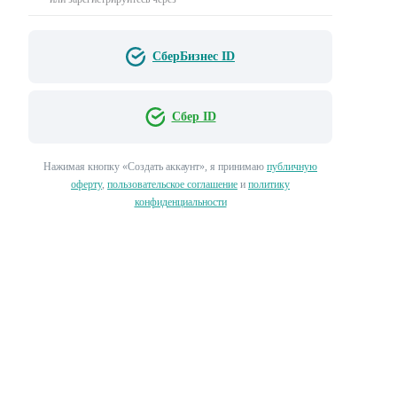
СберБизнес ID
Сбер ID
Нажимая кнопку «‎Создать аккаунт»‎, я принимаю
публичную
оферту
,
пользовательское соглашение
и
политику
конфиденциальности