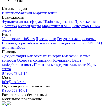
Россия
Каналы продаж
Интернет-магазин
Маркетплейсы
Возможности
Функционал платформы
Шаблоны дизайна
Приложения
Доставка
Мессенджеры
Маркетинг и SEO
Генератор UTM-
меток
Компания
Университет inSales
Пресс-центр
Реферальная программа
Портал для разработчиков
Документация по inSales API
FAQ
для партнёров
Помощь
Документация
Как открыть интернет-магазин
Частые
вопросы
Оферта и соглашения
Комплаенс
Ваша
кибербезопасность
Политика конфиденциальности
Карта
сайта
8 495 649-83-14
Москва
info@insales.ru
Отдел по работе с клиентами
8 800 555-10-61
Россия, звонок бесплатный
Мобильное приложение