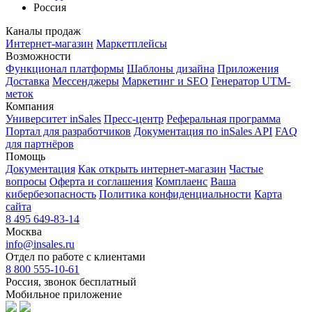
Россия
Каналы продаж
Интернет-магазин
Маркетплейсы
Возможности
Функционал платформы
Шаблоны дизайна
Приложения
Доставка
Мессенджеры
Маркетинг и SEO
Генератор UTM-
меток
Компания
Университет inSales
Пресс-центр
Реферальная программа
Портал для разработчиков
Документация по inSales API
FAQ
для партнёров
Помощь
Документация
Как открыть интернет-магазин
Частые
вопросы
Оферта и соглашения
Комплаенс
Ваша
кибербезопасность
Политика конфиденциальности
Карта
сайта
8 495 649-83-14
Москва
info@insales.ru
Отдел по работе с клиентами
8 800 555-10-61
Россия, звонок бесплатный
Мобильное приложение