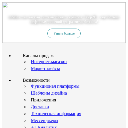
Теперь мы – Сбер2B
inSales стал частью системы бизнес-сервисов. Сбер2В – еще больше
цифровых решений для развития бизнеса!
Узнать больше
Каналы продаж
Интернет-магазин
Маркетплейсы
Возможности
Функционал платформы
Шаблоны дизайна
Приложения
Доставка
Техническая информация
Мессенджеры
AI-Аналитик