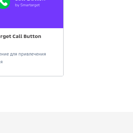
rget Call Button
ние для привлечения
ия