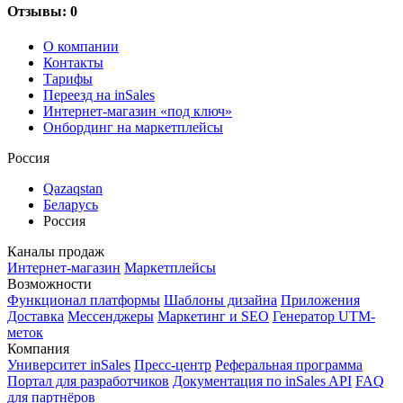
Отзывы: 0
О компании
Контакты
Тарифы
Переезд на inSales
Интернет-магазин «под ключ»
Онбординг на маркетплейсы
Россия
Qazaqstan
Беларусь
Россия
Каналы продаж
Интернет-магазин
Маркетплейсы
Возможности
Функционал платформы
Шаблоны дизайна
Приложения
Доставка
Мессенджеры
Маркетинг и SEO
Генератор UTM-
меток
Компания
Университет inSales
Пресс-центр
Реферальная программа
Портал для разработчиков
Документация по inSales API
FAQ
для партнёров