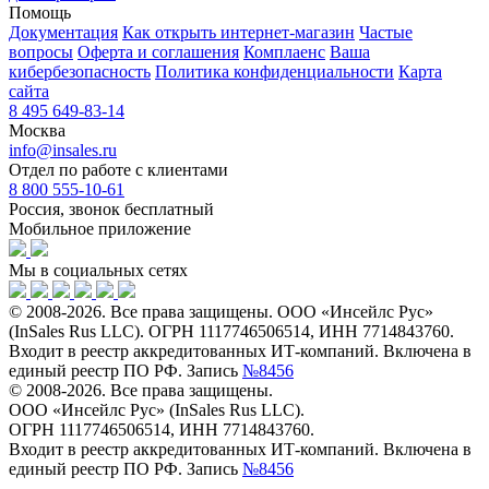
Помощь
Документация
Как открыть интернет-магазин
Частые
вопросы
Оферта и соглашения
Комплаенс
Ваша
кибербезопасность
Политика конфиденциальности
Карта
сайта
8 495 649-83-14
Москва
info@insales.ru
Отдел по работе с клиентами
8 800 555-10-61
Россия, звонок бесплатный
Мобильное приложение
Мы в социальных сетях
© 2008-2026. Все права защищены. ООО «Инсейлс Рус»
(InSales Rus LLC). ОГРН 1117746506514, ИНН 7714843760.
Входит в реестр аккредитованных ИТ-компаний. Включена в
единый реестр ПО РФ. Запись
№8456
© 2008-2026. Все права защищены.
ООО «Инсейлс Рус» (InSales Rus LLC).
ОГРН 1117746506514, ИНН 7714843760.
Входит в реестр аккредитованных ИТ-компаний. Включена в
единый реестр ПО РФ. Запись
№8456