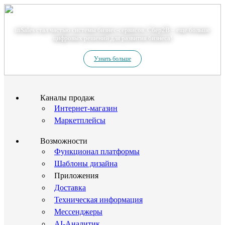
Теперь мы – Сбер2B
inSales стал частью системы бизнес-сервисов. Сбер2В – еще больше
цифровых решений для развития бизнеса!
Узнать больше
Каналы продаж
Интернет-магазин
Маркетплейсы
Возможности
Функционал платформы
Шаблоны дизайна
Приложения
Доставка
Техническая информация
Мессенджеры
AI-Аналитик