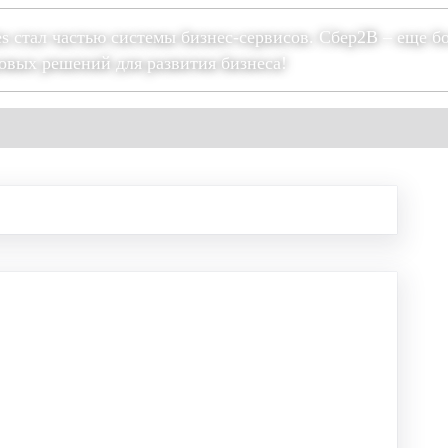
es стал частью системы бизнес-сервисов. Сбер2В – еще б
овых решений для развития бизнеса!