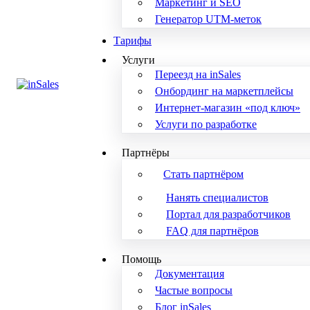
Маркетинг и SEO
Генератор UTM-меток
Тарифы
Услуги
Переезд на inSales
Онбординг на маркетплейсы
Интернет-магазин «под ключ»
Услуги по разработке
Партнёры
Стать партнёром
Нанять специалистов
Портал для разработчиков
FAQ для партнёров
Помощь
Документация
Частые вопросы
Блог inSales