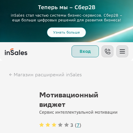
Теперь мы – Сбер2B
inSales стал частью системы бизнес-сервисов. Сбер2В –
еще больше цифровых решений для развития бизнеса!
Узнать больше
Вход
Магазин расширений inSales
Мотивационный
виджет
Сервис интеллектуальной мотивации
3 (
7
)