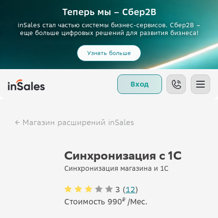
Теперь мы – Сбер2B
inSales стал частью системы бизнес-сервисов. Сбер2В –
еще больше цифровых решений для развития бизнеса!
Узнать больше
Вход
Магазин расширений inSales
Синхронизация с 1С
Синхронизация магазина и 1С
3 (
12
)
₽
Стоимость 990
/Мес.