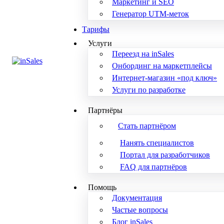
Маркетинг и SEO
Генератор UTM-меток
Тарифы
Услуги
Переезд на inSales
Онбординг на маркетплейсы
Интернет-магазин «под ключ»
Услуги по разработке
Партнёры
Стать партнёром
Нанять специалистов
Портал для разработчиков
FAQ для партнёров
Помощь
Документация
Частые вопросы
Блог inSales