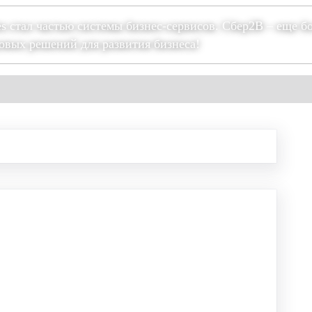
es стал частью системы бизнес-сервисов. Сбер2В – еще б
овых решений для развития бизнеса!