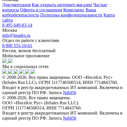
Документация
Как открыть интернет-магазин
Частые
вопросы
Оферта и соглашения
Комплаенс
Ваша
кибербезопасность
Политика конфиденциальности
Карта
сайта
8 495 649-83-14
Москва
info@insales.ru
Отдел по работе с клиентами
8 800 555-10-61
Россия, звонок бесплатный
Мобильное приложение
Мы в социальных сетях
© 2008-2026. Все права защищены. ООО «Инсейлс Рус»
(InSales Rus LLC). ОГРН 1117746506514, ИНН 7714843760.
Входит в реестр аккредитованных ИТ-компаний. Включена в
единый реестр ПО РФ. Запись
№8456
© 2008-2026. Все права защищены.
ООО «Инсейлс Рус» (InSales Rus LLC).
ОГРН 1117746506514, ИНН 7714843760.
Входит в реестр аккредитованных ИТ-компаний. Включена в
единый реестр ПО РФ. Запись
№8456