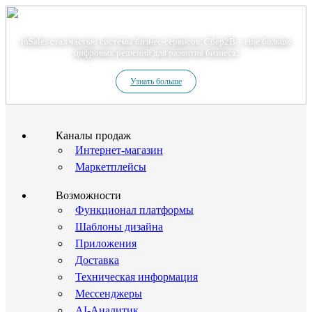
Теперь мы – Сбер2B
inSales стал частью системы бизнес-сервисов. Сбер2В – еще больше
цифровых решений для развития бизнеса!
Узнать больше
Каналы продаж
Интернет-магазин
Маркетплейсы
Возможности
Функционал платформы
Шаблоны дизайна
Приложения
Доставка
Техническая информация
Мессенджеры
AI-Аналитик