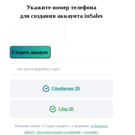
Укажите номер телефона
для создания аккаунта inSales
Создать аккаунт
или зарегистрируйтесь через
СберБизнес ID
Сбер ID
Нажимая кнопку «‎Создать аккаунт»‎, я принимаю
публичную
оферту
,
пользовательское соглашение
и
политику