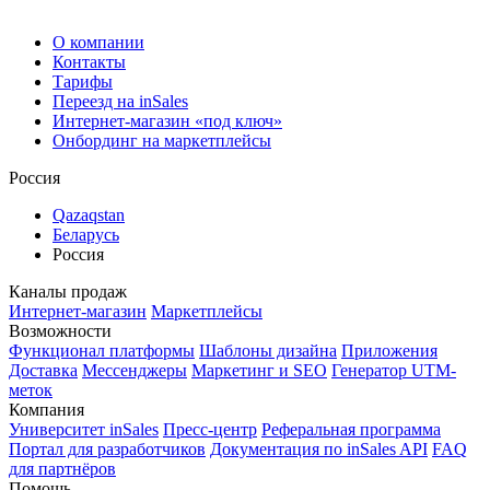
О компании
Контакты
Тарифы
Переезд на inSales
Интернет-магазин «под ключ»
Онбординг на маркетплейсы
Россия
Qazaqstan
Беларусь
Россия
Каналы продаж
Интернет-магазин
Маркетплейсы
Возможности
Функционал платформы
Шаблоны дизайна
Приложения
Доставка
Мессенджеры
Маркетинг и SEO
Генератор UTM-
меток
Компания
Университет inSales
Пресс-центр
Реферальная программа
Портал для разработчиков
Документация по inSales API
FAQ
для партнёров
Помощь