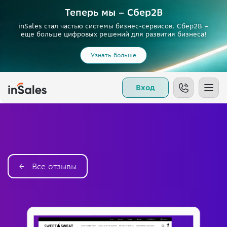
Теперь мы – Сбер2B
inSales стал частью системы бизнес-сервисов. Сбер2В –
еще больше цифровых решений для развития бизнеса!
Узнать больше
Вход
← Все отзывы