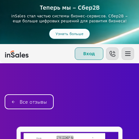
Теперь мы – Сбер2B
inSales стал частью системы бизнес-сервисов. Сбер2В –
еще больше цифровых решений для развития бизнеса!
Узнать больше
Вход
← Все отзывы