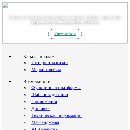
Теперь мы – Сбер2B
inSales стал частью системы бизнес-сервисов. Сбер2В – еще больше
цифровых решений для развития бизнеса!
Узнать больше
Каналы продаж
Интернет-магазин
Маркетплейсы
Возможности
Функционал платформы
Шаблоны дизайна
Приложения
Доставка
Техническая информация
Мессенджеры
AI-Аналитик