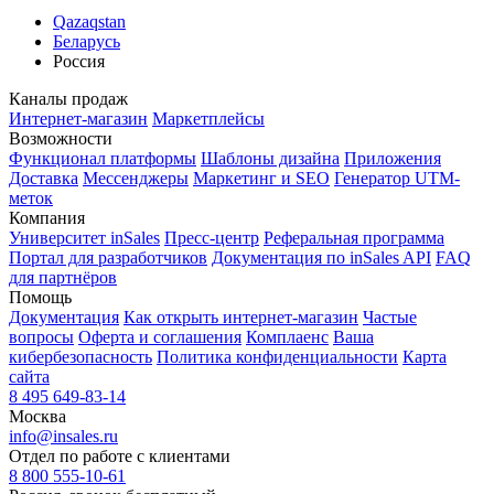
Qazaqstan
Беларусь
Россия
Каналы продаж
Интернет-магазин
Маркетплейсы
Возможности
Функционал платформы
Шаблоны дизайна
Приложения
Доставка
Мессенджеры
Маркетинг и SEO
Генератор UTM-
меток
Компания
Университет inSales
Пресс-центр
Реферальная программа
Портал для разработчиков
Документация по inSales API
FAQ
для партнёров
Помощь
Документация
Как открыть интернет-магазин
Частые
вопросы
Оферта и соглашения
Комплаенс
Ваша
кибербезопасность
Политика конфиденциальности
Карта
сайта
8 495 649-83-14
Москва
info@insales.ru
Отдел по работе с клиентами
8 800 555-10-61