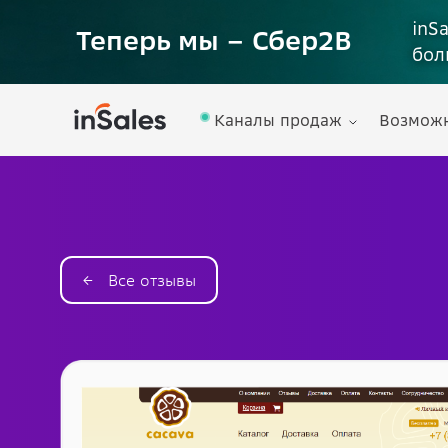
inS
Теперь мы – Сбер2B
бол
Каналы продаж
Возмож
← Все отзывы