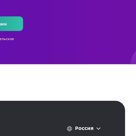
зин
ельское
Россия