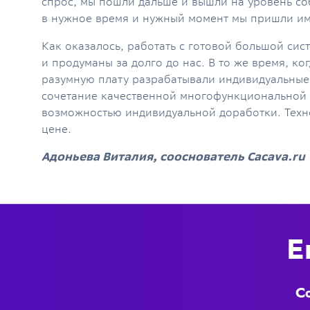
спрос, мы пошли дальше и вышли на уровень соб
в нужное время и нужный момент мы пришли им
Как оказалось, работать с готовой большой си
и продуманы за долго до нас. В то же время, ко
разумную плату разрабатывали индивидуальные
сочетание качественной многофункциональной 
возможностью индивидуальной доработки. Техно
цене.
Адоньева Виталия, сооснователь Cacava.ru
Е
Со