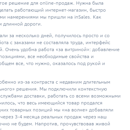
огое решение для online-продаж. Нужна была
делать работающий интернет-магазин, быстро
ими намерениями мы пришли на inSales. Как
м длинной дороги.
али за несколько дней, получилось просто и со
ота с заказами не составляла труда, интерфейс
й. Очень удобна работа «за витриной»: добавление
позициями, все необходимые свойства и
общем все, что нужно, оказалось под рукой и
обенно из-за контраста с недавним длительным
ьного» решения. Мы подключили контекстную
 службами доставки, работать со всеми возможными
училось, что весь имеющийся товар продался
дних товарных позиций мы «на волне» добавляли
 через 3-4 месяца реальных продаж через наш
точно не будем. Напротив, прочувствовав живой