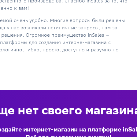
ственного производства. Спасибо inSales за то, что
енно к вам!
стемой очень удобно. Многие вопросы были решены
гда у нас возникали нетипичные запросы, нам за
 решения. Огромное преимущество inSales –
платформы для создания интерне-магазина с
логично, гибко, просто, доступно и разумно по
ще нет своего магазин
здайте интернет-магазин на платформе inSa