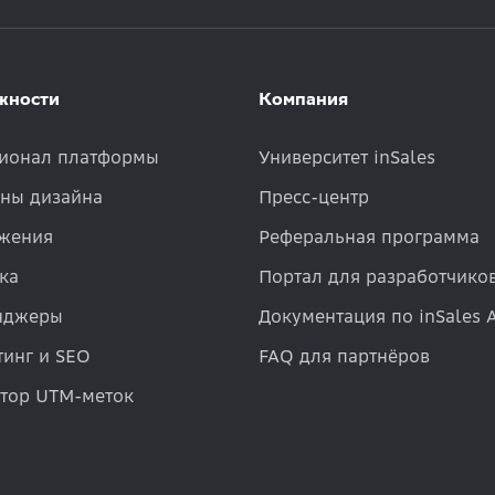
жности
Компания
ионал платформы
Университет inSales
ны дизайна
Пресс-центр
жения
Реферальная программа
ка
Портал для разработчико
нджеры
Документация по inSales 
инг и SEO
FAQ для партнёров
атор UTM-меток