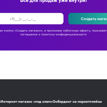
Всё для продаж уже внутри!
Создать мага
я кнопку «Создать магазин», я принимаю
публичную оферту
,
пользоват
соглашение
и
политику конфиденциальности
s
Интернет-магазин «под ключ»
Онбординг на маркетплейсы