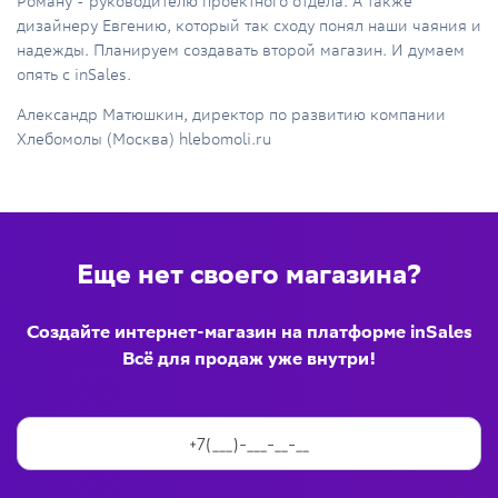
Роману - руководителю проектного отдела. А также
дизайнеру Евгению, который так сходу понял наши чаяния и
надежды. Планируем создавать второй магазин. И думаем
опять с inSales.
Александр Матюшкин, директор по развитию компании
Хлебомолы (Москва) hlebomoli.ru
Еще нет своего магазина?
Создайте интернет-магазин на платформе inSales
Всё для продаж уже внутри!