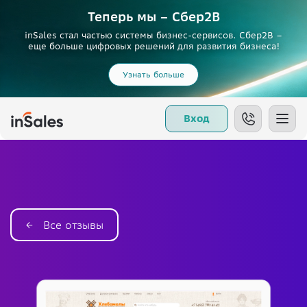
Теперь мы – Сбер2B
inSales стал частью системы бизнес-сервисов. Сбер2В –
еще больше цифровых решений для развития бизнеса!
Узнать больше
Вход
← Все отзывы