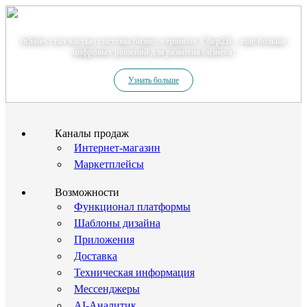
Теперь мы – Сбер2B
inSales стал частью системы бизнес-сервисов. Сбер2В – еще больше
цифровых решений для развития бизнеса!
Узнать больше
Каналы продаж
Интернет-магазин
Маркетплейсы
Возможности
Функционал платформы
Шаблоны дизайна
Приложения
Доставка
Техническая информация
Мессенджеры
AI-Аналитик