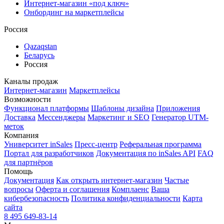
Интернет-магазин «под ключ»
Онбординг на маркетплейсы
Россия
Qazaqstan
Беларусь
Россия
Каналы продаж
Интернет-магазин
Маркетплейсы
Возможности
Функционал платформы
Шаблоны дизайна
Приложения
Доставка
Мессенджеры
Маркетинг и SEO
Генератор UTM-
меток
Компания
Университет inSales
Пресс-центр
Реферальная программа
Портал для разработчиков
Документация по inSales API
FAQ
для партнёров
Помощь
Документация
Как открыть интернет-магазин
Частые
вопросы
Оферта и соглашения
Комплаенс
Ваша
кибербезопасность
Политика конфиденциальности
Карта
сайта
8 495 649-83-14