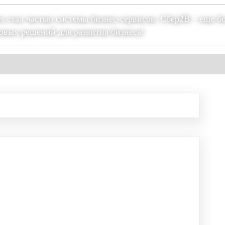
es стал частью системы бизнес-сервисов. Сбер2В – еще б
овых решений для развития бизнеса!