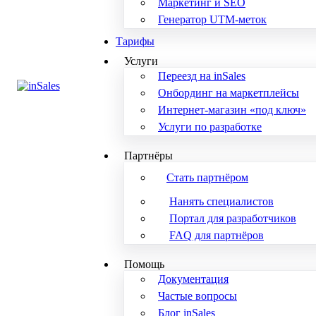
Маркетинг и SEO
Генератор UTM-меток
Тарифы
Услуги
Переезд на inSales
Онбординг на маркетплейсы
Интернет-магазин «под ключ»
Услуги по разработке
Партнёры
Стать партнёром
Нанять специалистов
Портал для разработчиков
FAQ для партнёров
Помощь
Документация
Частые вопросы
Блог inSales