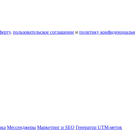
ферту
,
пользовательское соглашение
и
политику конфиденциальн
вка
Мессенджеры
Маркетинг и SEO
Генератор UTM-меток