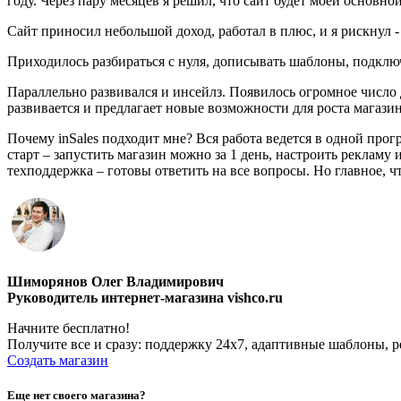
году. Через пару месяцев я решил, что сайт будет моей основно
Сайт приносил небольшой доход, работал в плюс, и я рискнул 
Приходилось разбираться с нуля, дописывать шаблоны, подключ
Параллельно развивался и инсейлз. Появилось огромное число
развивается и предлагает новые возможности для роста магазин
Почему inSales подходит мне? Вся работа ведется в одной про
старт – запустить магазин можно за 1 день, настроить рекла
техподдержка – готовы ответить на все вопросы. Но главное, что
Шиморянов Олег Владимирович
Руководитель интернет-магазина vishco.ru
Начните бесплатно!
Получите все и сразу: поддержку 24х7, адаптивные шаблоны,
Создать магазин
Еще нет своего магазина?