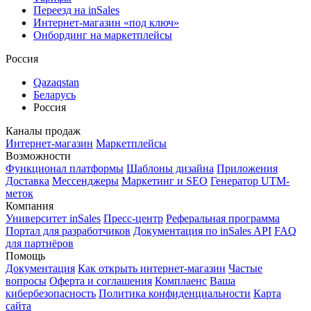
Переезд на inSales
Интернет-магазин «под ключ»
Онбординг на маркетплейсы
Россия
Qazaqstan
Беларусь
Россия
Каналы продаж
Интернет-магазин
Маркетплейсы
Возможности
Функционал платформы
Шаблоны дизайна
Приложения
Доставка
Мессенджеры
Маркетинг и SEO
Генератор UTM-
меток
Компания
Университет inSales
Пресс-центр
Реферальная программа
Портал для разработчиков
Документация по inSales API
FAQ
для партнёров
Помощь
Документация
Как открыть интернет-магазин
Частые
вопросы
Оферта и соглашения
Комплаенс
Ваша
кибербезопасность
Политика конфиденциальности
Карта
сайта