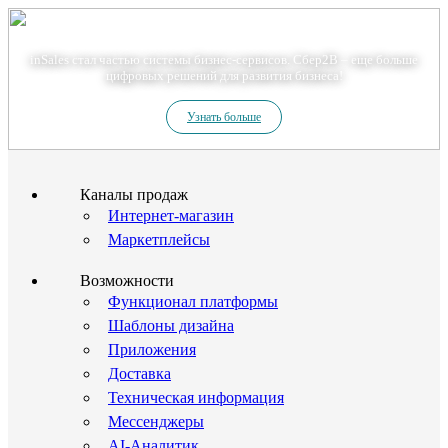
Теперь мы – Сбер2B
inSales стал частью системы бизнес-сервисов. Сбер2В – еще больше
цифровых решений для развития бизнеса!
Узнать больше
Каналы продаж
Интернет-магазин
Маркетплейсы
Возможности
Функционал платформы
Шаблоны дизайна
Приложения
Доставка
Техническая информация
Мессенджеры
AI-Аналитик