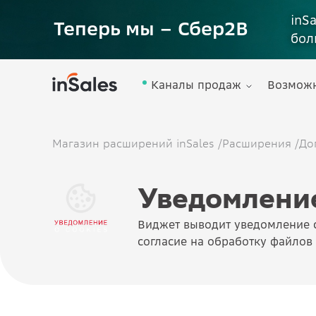
inS
Теперь мы – Сбер2B
бол
Каналы продаж
Возмож
Магазин расширений inSales
/
Расширения
/
До
Уведомление
Виджет выводит уведомление 
согласие на обработку файлов 