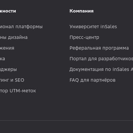
жности
Компания
ионал платформы
Университет inSales
ны дизайна
Пресс-центр
жения
Реферальная программа
ка
Портал для разработчико
нджеры
Документация по inSales 
инг и SEO
FAQ для партнёров
атор UTM-меток