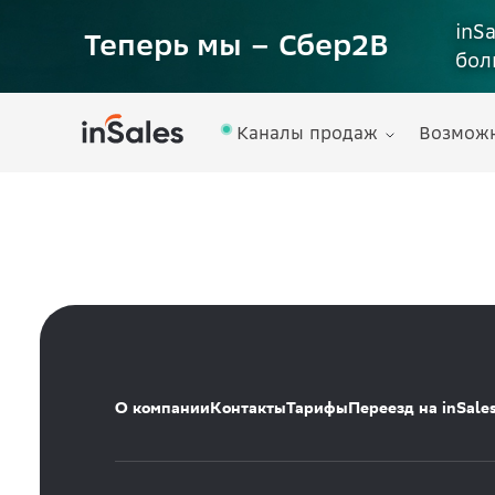
inS
Теперь мы – Сбер2B
бол
Каналы продаж
Возмож
О компании
Контакты
Тарифы
Переезд на inSale