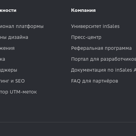
жности
Компания
ионал платформы
Университет inSales
ны дизайна
Пресс-центр
жения
Реферальная программа
ка
Портал для разработчико
нджеры
Документация по inSales 
инг и SEO
FAQ для партнёров
атор UTM-меток