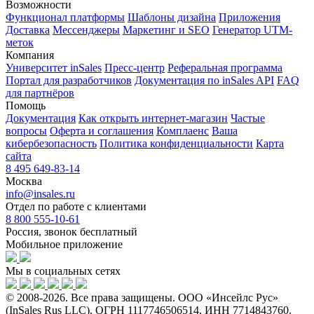
Возможности
Функционал платформы
Шаблоны дизайна
Приложения
Доставка
Мессенджеры
Маркетинг и SEO
Генератор UTM-
меток
Компания
Университет inSales
Пресс-центр
Реферальная программа
Портал для разработчиков
Документация по inSales API
FAQ
для партнёров
Помощь
Документация
Как открыть интернет-магазин
Частые
вопросы
Оферта и соглашения
Комплаенс
Ваша
кибербезопасность
Политика конфиденциальности
Карта
сайта
8 495 649-83-14
Москва
info@insales.ru
Отдел по работе с клиентами
8 800 555-10-61
Россия, звонок бесплатный
Мобильное приложение
Мы в социальных сетях
© 2008-2026. Все права защищены. ООО «Инсейлс Рус»
(InSales Rus LLC). ОГРН 1117746506514, ИНН 7714843760.