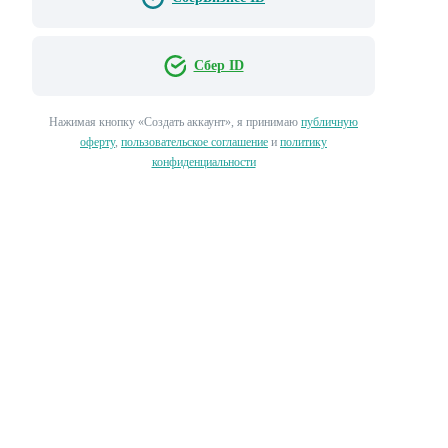
Сбер ID
Нажимая кнопку «‎Создать аккаунт»‎, я принимаю
публичную
оферту
,
пользовательское соглашение
и
политику
конфиденциальности