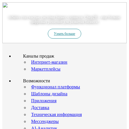
Теперь мы – Сбер2B
inSales стал частью системы бизнес-сервисов. Сбер2В – еще больше
цифровых решений для развития бизнеса!
Узнать больше
Каналы продаж
Интернет-магазин
Маркетплейсы
Возможности
Функционал платформы
Шаблоны дизайна
Приложения
Доставка
Техническая информация
Мессенджеры
AI-Аналитик