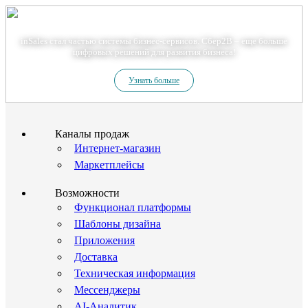
Теперь мы – Сбер2B
inSales стал частью системы бизнес-сервисов. Сбер2В – еще больше
цифровых решений для развития бизнеса!
Узнать больше
Каналы продаж
Интернет-магазин
Маркетплейсы
Возможности
Функционал платформы
Шаблоны дизайна
Приложения
Доставка
Техническая информация
Мессенджеры
AI-Аналитик