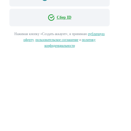
Сбер ID
Нажимая кнопку «‎Создать аккаунт»‎, я принимаю
публичную
оферту
,
пользовательское соглашение
и
политику
конфиденциальности