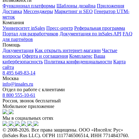
Возможности
Функционал платформы
Шаблоны дизайна
Приложения
Доставка
Мессенджеры
Маркетинг и SEO
Генератор UTM-
меток
Компания
Университет inSales
Пресс-центр
Реферальная программа
Портал для разработчиков
Документация по inSales API
FAQ
для партнёров
Помощь
Документация
Как открыть интернет-магазин
Частые
вопросы
Оферта и соглашения
Комплаенс
Ваша
кибербезопасность
Политика конфиденциальности
Карта
сайта
8 495 649-83-14
Москва
info@insales.ru
Отдел по работе с клиентами
8 800 555-10-61
Россия, звонок бесплатный
Мобильное приложение
Мы в социальных сетях
© 2008-2026. Все права защищены. ООО «Инсейлс Рус»
(InSales Rus LLC). ОГРН 1117746506514, ИНН 7714843760.